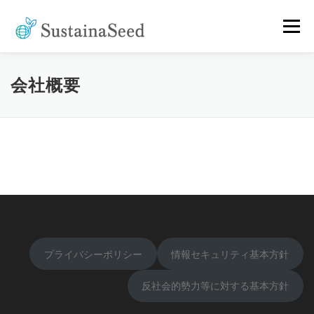
コ
ン
メニュー
テ
ン
ツ
へ
CORPORATE
ABOUT
CASES
[SDGS JOBS]
会社概要
ス
キ
ッ
プ
[CROWDFUNDING]
NEWS
COLUMN
CONTACT
プライバシーポリシー
情報セキュリティ基本方針
反社会的勢力等に対する基本方針