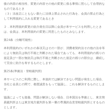
後の内容の相当性、変更の内容その他の変更に係る事情に照らして合理的な
ものであるとき
（３）法改正にともない新たに法律上禁止された行為を、会員の禁止行為と
して利用規約に入れる変更であるとき
２．本利用規約変更の効力発生日以降に会員が本サービスを利用したとき
は、会員は、本利用規約の変更に同意したものとみなします。
第24条（分離可能性）
本利用規約のいずれかの条項又はその一部が、消費者契約法その他の法令等
により無効又は執行不能と判断された場合であっても、本利用規約の残りの
規定及び一部が無効又は執行不能と判断された規定の残りの部分は、継続し
て完全に効力を有するものとします。
第25条(準拠法・管轄裁判所)
本サービスのご利用に際し、本規約では解決できない問題が発生した場合、
当社と会員との間で、都度誠意をもって協議し、これを解決するものとしま
す。
協議によっても疑義、問題が解決しない場合、日本国法を準拠とし、東京簡
易裁判所または東京地方裁判所を第一審の専属的合意管轄裁判所とするもの
とします。