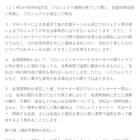
（２）All or Nothing方式：プロジェクト期間が終了した際に、支援目標金額
に到達し、プロジェクトが成立した時点
３．サポーターによる支援完了後の支援キャンセル及びプロジェクト実行者
によるプロジェクトの中止は基本的にはできないものとします。ただし、プ
ロジェクトオーナーとサポーターとの間で個別の合意がある場合にはその限
りではなく、その合意内容を示した連絡を当社に行い、当社が了承したもの
についてのみキャンセル扱いとすることが出来るものとします。
４．会員間契約において、プロジェクトオーナーとサポーターの間でトラブ
ル等が発生した場合であっても、当事者間で誠実に解決されるものとし、当
社は一切の関与及び責任を負わないものとします。ただし、システムトラブ
ルなど、当社に重大な過失がある場合はその限りではありません。
５．会員間契約が成立した後、サポーター及びプロジェクトオーナー間もし
くは、会員の委託を受けたなどの第三者において、会員間契約に生じた債務
の履行・不履行、返金などのあらゆる係争についても、当社は一切関与致し
ません。万一係争が発生した際の解決は、プロジェクトオーナー、サポータ
ー、関係する会員、または会員より委託を受けた第三者間で誠意を持って解
決するよう努めることとします。
第11条（成約手数料の支払い）