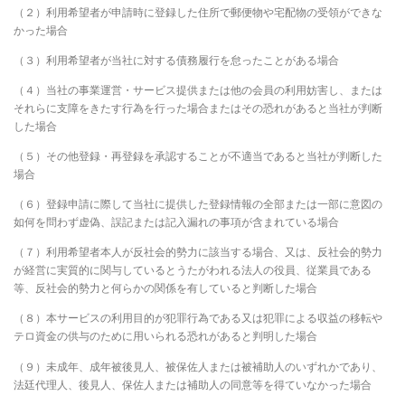
（２）利用希望者が申請時に登録した住所で郵便物や宅配物の受領ができな
かった場合
（３）利用希望者が当社に対する債務履行を怠ったことがある場合
（４）当社の事業運営・サービス提供または他の会員の利用妨害し、または
それらに支障をきたす行為を行った場合またはその恐れがあると当社が判断
した場合
（５）その他登録・再登録を承認することが不適当であると当社が判断した
場合
（６）登録申請に際して当社に提供した登録情報の全部または一部に意図の
如何を問わず虚偽、誤記または記入漏れの事項が含まれている場合
（７）利用希望者本人が反社会的勢力に該当する場合、又は、反社会的勢力
が経営に実質的に関与しているとうたがわれる法人の役員、従業員である
等、反社会的勢力と何らかの関係を有していると判断した場合
（８）本サービスの利用目的が犯罪行為である又は犯罪による収益の移転や
テロ資金の供与のために用いられる恐れがあると判明した場合
（９）未成年、成年被後見人、被保佐人または被補助人のいずれかであり、
法廷代理人、後見人、保佐人または補助人の同意等を得ていなかった場合