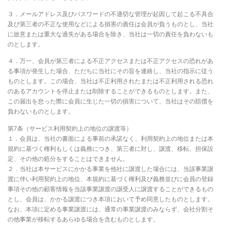
３．メールアドレス及びパスワードの不適切な管理が起因して起こる不具合
及び第三者の不正な使用などによる損害の責任は会員が負うものとし、当社
に故意または重大な過失がある場合を除き、当社は一切の責任を負わないも
のとします。
４．万一、会員が第三者による不正アクセスまたは不正アクセスの恐れがあ
る事項が発生した場合、ただちに当社にその旨を連絡し、当社の指示に従う
ものとします。この場合、当社は不正利用されたまたは不正利用される恐れ
のあるアカウントを停止または削除することができるものとします。また、
この届出を怠った際に会員に生じた一切の損害について、当社はその賠償を
負わないものとします。
第7条（サービス利用契約上の地位の譲渡等）
１．会員は、当社の書面による事前の承諾なく、利用契約上の地位または本
規約に基づく権利もしくは義務につき、第三者に対し、譲渡、移転、担保設
定、その他の処分をすることはできません。
２．当社は本サービスにかかる事業を他社に譲渡した場合には、当該事業譲
渡に伴い利用契約上の地位、本規約に基づく権利及び義務並びに会員の登録
事項その他の顧客情報を当該事業譲渡の譲受人に譲渡することができるもの
とし、会員は、かかる譲渡につき本項において予め同意したものとします。
なお、本項に定める事業譲渡には、通常の事業譲渡のみならず、会社分割そ
の他事業が移転するあらゆる場合を含むものとします。