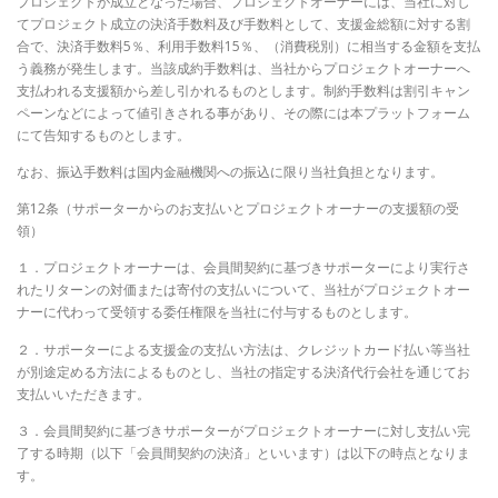
プロジェクトが成立となった場合、プロジェクトオーナーには、当社に対し
てプロジェクト成立の決済手数料及び手数料として、支援金総額に対する割
合で、決済手数料5％、利用手数料15％、（消費税別）に相当する金額を支払
う義務が発生します。当該成約手数料は、当社からプロジェクトオーナーへ
支払われる支援額から差し引かれるものとします。制約手数料は割引キャン
ペーンなどによって値引きされる事があり、その際には本プラットフォーム
にて告知するものとします。
なお、振込手数料は国内金融機関への振込に限り当社負担となります。
第12条（サポーターからのお支払いとプロジェクトオーナーの支援額の受
領）
１．プロジェクトオーナーは、会員間契約に基づきサポーターにより実行さ
れたリターンの対価または寄付の支払いについて、当社がプロジェクトオー
ナーに代わって受領する委任権限を当社に付与するものとします。
２．サポーターによる支援金の支払い方法は、クレジットカード払い等当社
が別途定める方法によるものとし、当社の指定する決済代行会社を通じてお
支払いいただきます。
３．会員間契約に基づきサポーターがプロジェクトオーナーに対し支払い完
了する時期（以下「会員間契約の決済」といいます）は以下の時点となりま
す。