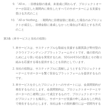
「All in」：目標金額の達成、未達成に関わらず、プロジェクトオー
ナーが設定した期間内に発生したすべてのサポーターによる支援を
受ける方式のこと
「All or Nothing」：期間内に目標金額に達成した場合のみプロジェ
クトが成立し、目標金額に達成しなかった場合は不成立とする方式
のこと
第3条（本サービスと当社の役割）
本サービスは、サスティナブルな取組を支援する購買及び寄付型の
クラウドファンディングプラットフォームサイトです。後の世代の
ためにより良い社会を実現するため、SDGsやESGの普及とその取り
組みを応援する場を提供することを目的としています。
当社の役割は、サスティナブルに貢献しようとするプロジェクトオ
ーナーとサポーターを繋ぐ安全なプラットフォームを提供するもの
です。
本サービスを介したプロジェクトへのサポートには、会員間契約が
発生するものとします。会員間契約は、プロジェクトオーナーとサ
ポーターの二者間において成立するもので、プロジェクトオーナー
がプロジェクトを掲示し、サポーターが支援の申し込みをした時点
で発生するものとします。当社は各々の契約履行には一切関与する