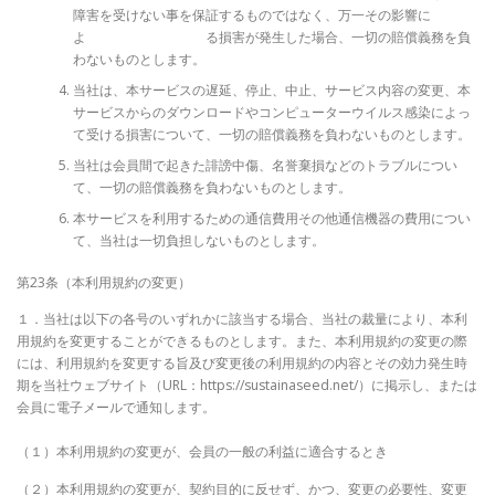
障害を受けない事を保証するものではなく、万一その影響に
よ る損害が発生した場合、一切の賠償義務を負
わないものとします。
当社は、本サービスの遅延、停止、中止、サービス内容の変更、本
サービスからのダウンロードやコンピューターウイルス感染によっ
て受ける損害について、一切の賠償義務を負わないものとします。
当社は会員間で起きた誹謗中傷、名誉棄損などのトラブルについ
て、一切の賠償義務を負わないものとします。
本サービスを利用するための通信費用その他通信機器の費用につい
て、当社は一切負担しないものとします。
第23条（本利用規約の変更）
１．当社は以下の各号のいずれかに該当する場合、当社の裁量により、本利
用規約を変更することができるものとします。また、本利用規約の変更の際
には、利用規約を変更する旨及び変更後の利用規約の内容とその効力発生時
期を当社ウェブサイト（URL：https://sustainaseed.net/）に掲示し、または
会員に電子メールで通知します。
（１）本利用規約の変更が、会員の一般の利益に適合するとき
（２）本利用規約の変更が、契約目的に反せず、かつ、変更の必要性、変更