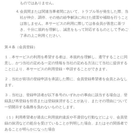
ものではありません。
会員間または関連当事者間において、トラブル等が発生した際、当
社が仲介、調停、その他の紛争解決に向けた措置や補助を行うこと
は致しません。本サービスの利用に際しては各会員が善意に基づ
き、十分に規約を理解し、誠意をもって対応するものとして予めご
了承の上ご利用ください。
第４条（会員登録）
１．本サービスの利用を希望する者は、本規約を理解し、遵守することに同
意し、かつ当社の定める一定の情報を当社の定める方法にて当社に提供する
ことにより、本サービスの利用登録・申請することができます。
２．当社が前項の登録申請を承認した際に、会員登録希望者を会員とみなし
ます。
３．当社は、登録申請者が以下各号のいずれかの事由に該当する場合は、登
録及び再登録を拒否または登録抹消することがあり、またその理由について
一切開示する義務を負わないものとします。
（１）利用希望者が過去に利用規約違反や不適切な行動などにより、会員登
録の抹消などの処分を受けていることが判明した場合、またはその関係者で
あることが明らかになった場合