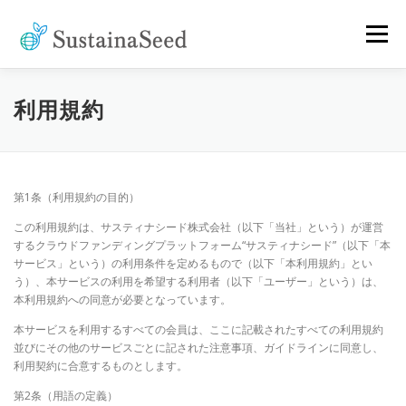
コ
ン
メニュー
テ
ン
ツ
へ
CORPORATE
ABOUT
CASES
[SDGS JOBS]
利用規約
ス
キ
ッ
プ
[CROWDFUNDING]
NEWS
COLUMN
第1条（利用規約の目的）
この利用規約は、サスティナシード株式会社（以下「当社」という）が運営
CONTACT
するクラウドファンディングプラットフォーム“サスティナシード”（以下「本
サービス」という）の利用条件を定めるもので（以下「本利用規約」とい
う）、本サービスの利用を希望する利用者（以下「ユーザー」という）は、
本利用規約への同意が必要となっています。
本サービスを利用するすべての会員は、ここに記載されたすべての利用規約
並びにその他のサービスごとに記された注意事項、ガイドラインに同意し、
利用契約に合意するものとします。
第2条（用語の定義）