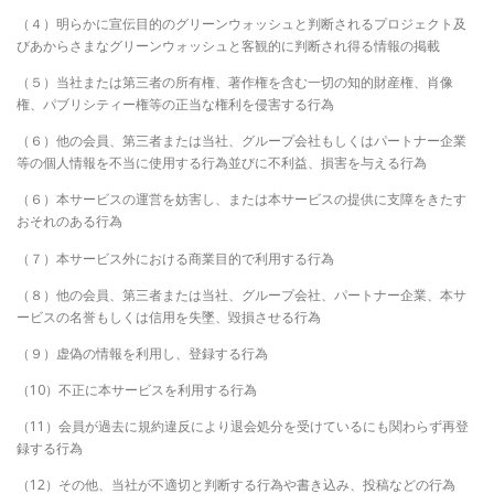
（４）明らかに宣伝目的のグリーンウォッシュと判断されるプロジェクト及
びあからさまなグリーンウォッシュと客観的に判断され得る情報の掲載
（５）当社または第三者の所有権、著作権を含む一切の知的財産権、肖像
権、パブリシティー権等の正当な権利を侵害する行為
（６）他の会員、第三者または当社、グループ会社もしくはパートナー企業
等の個人情報を不当に使用する行為並びに不利益、損害を与える行為
（６）本サービスの運営を妨害し、または本サービスの提供に支障をきたす
おそれのある行為
（７）本サービス外における商業目的で利用する行為
（８）他の会員、第三者または当社、グループ会社、パートナー企業、本サ
ービスの名誉もしくは信用を失墜、毀損させる行為
（９）虚偽の情報を利用し、登録する行為
（10）不正に本サービスを利用する行為
（11）会員が過去に規約違反により退会処分を受けているにも関わらず再登
録する行為
（12）その他、当社が不適切と判断する行為や書き込み、投稿などの行為