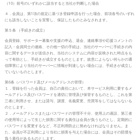
（10）前号のいずれかに該当すると当社が判断した場合
４．会員は、第1項の規定に基づき登録申請を行った場合、前項各号のいずれ
にも該当しないことを宣誓し、保証したものとみなされます。
第５条 （手続きの成立）
会員登録、サポーター募集や支援の申込、退会、連絡事項や応援コメントの
記入・会員同士の連絡、その他一切の手続は、当社のサーバーに手続きの内
容に関するデータが送信され、当社のシステムに内容が反映された時点をも
って有効とし、手続きが成立するものとします。故意によらない何らかの通
信障害により当社のサーバーに情報が到達しない場合には、手続きが成立し
ていないものとします。
第6条（パスワード及びメールアドレスの管理）
１．登録を行った会員は、自己の責任において、本サービス利用に要するメ
ールアドレス及びパスワードを適切に管理及び保管するものとし、これを第
三者に利用させ、または貸与、譲渡、名義変更、売買等をしてはならないも
のとします。
２．メールアドレスまたはパスワードの管理不十分、使用上の過誤、第三者
の使用等によって生じた損害に関する責任は会員が負うものとし、定期的に
パスワードを変更するなど、不正利用防止に努めなければなりません。ま
た、会員が不正利用により当社に損害を与えた場合には、会員はその賠償を
負う責任があるものとします。