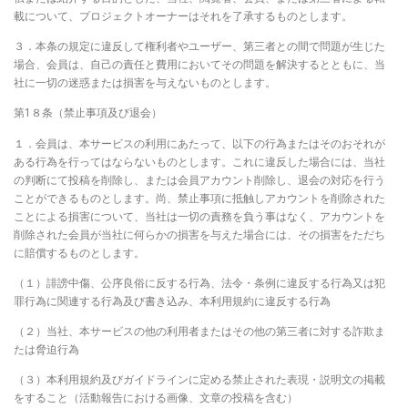
載について、プロジェクトオーナーはそれを了承するものとします。
３．本条の規定に違反して権利者やユーザー、第三者との間で問題が生じた
場合、会員は、自己の責任と費用においてその問題を解決するとともに、当
社に一切の迷惑または損害を与えないものとします。
第1８条（禁止事項及び退会）
１．会員は、本サービスの利用にあたって、以下の行為またはそのおそれが
ある行為を行ってはならないものとします。これに違反した場合には、当社
の判断にて投稿を削除し、または会員アカウント削除し、退会の対応を行う
ことができるものとします。尚、禁止事項に抵触しアカウントを削除された
ことによる損害について、当社は一切の責務を負う事はなく、アカウントを
削除された会員が当社に何らかの損害を与えた場合には、その損害をただち
に賠償するものとします。
（１）誹謗中傷、公序良俗に反する行為、法令・条例に違反する行為又は犯
罪行為に関連する行為及び書き込み、本利用規約に違反する行為
（２）当社、本サービスの他の利用者またはその他の第三者に対する詐欺ま
たは脅迫行為
（３）本利用規約及びガイドラインに定める禁止された表現・説明文の掲載
をすること（活動報告における画像、文章の投稿を含む）