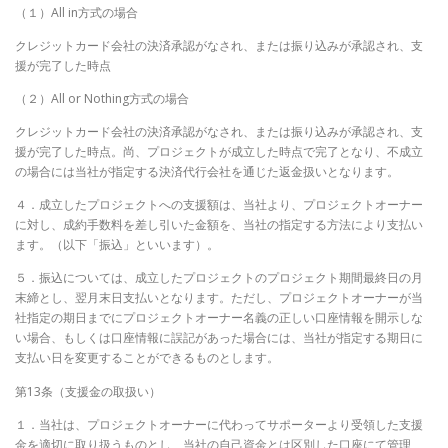
（１）All in方式の場合
クレジットカード会社の決済承認がなされ、または振り込みが承認され、支
援が完了した時点
（２）All or Nothing方式の場合
クレジットカード会社の決済承認がなされ、または振り込みが承認され、支
援が完了した時点。尚、プロジェクトが成立した時点で完了となり、不成立
の場合には当社が指定する決済代行会社を通じた返金扱いとなります。
４．成立したプロジェクトへの支援額は、当社より、プロジェクトオーナー
に対し、成約手数料を差し引いた金額を、当社の指定する方法により支払い
ます。（以下「振込」といいます）。
５．振込については、成立したプロジェクトのプロジェクト期間最終日の月
末締とし、翌月末日支払いとなります。ただし、プロジェクトオーナーが当
社指定の期日までにプロジェクトオーナー名義の正しい口座情報を開示しな
い場合、もしくは口座情報に誤記があった場合には、当社が指定する期日に
支払い日を変更することができるものとします。
第13条（支援金の取扱い）
１．当社は、プロジェクトオーナーに代わってサポーターより受領した支援
金を適切に取り扱うものとし、当社の自己資金とは区別した口座にて管理