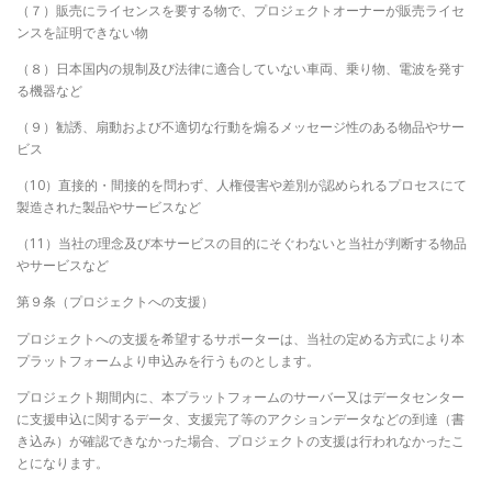
（７）販売にライセンスを要する物で、プロジェクトオーナーが販売ライセ
ンスを証明できない物
（８）日本国内の規制及び法律に適合していない車両、乗り物、電波を発す
る機器など
（９）勧誘、扇動および不適切な行動を煽るメッセージ性のある物品やサー
ビス
（10）直接的・間接的を問わず、人権侵害や差別が認められるプロセスにて
製造された製品やサービスなど
（11）当社の理念及び本サービスの目的にそぐわないと当社が判断する物品
やサービスなど
第９条（プロジェクトへの支援）
プロジェクトへの支援を希望するサポーターは、当社の定める方式により本
プラットフォームより申込みを行うものとします。
プロジェクト期間内に、本プラットフォームのサーバー又はデータセンター
に支援申込に関するデータ、支援完了等のアクションデータなどの到達（書
き込み）が確認できなかった場合、プロジェクトの支援は行われなかったこ
とになります。