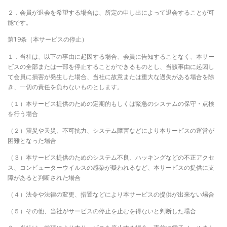
２．会員が退会を希望する場合は、所定の申し出によって退会することが可
能です。
第19条（本サービスの停止）
１．当社は、以下の事由に起因する場合、会員に告知することなく、本サー
ビスの全部または一部を停止することができるものとし、当該事由に起因し
て会員に損害が発生した場合、当社に故意または重大な過失がある場合を除
き、一切の責任を負わないものとします。
（１）本サービス提供のための定期的もしくは緊急のシステムの保守・点検
を行う場合
（２）震災や天災、不可抗力、システム障害などにより本サービスの運営が
困難となった場合
（３）本サービス提供のためのシステム不良、ハッキングなどの不正アクセ
ス、コンピューターウイルスの感染が疑われるなど、本サービスの提供に支
障があると判断された場合
（４）法令や法律の変更、措置などにより本サービスの提供が出来ない場合
（５）その他、当社がサービスの停止を止むを得ないと判断した場合