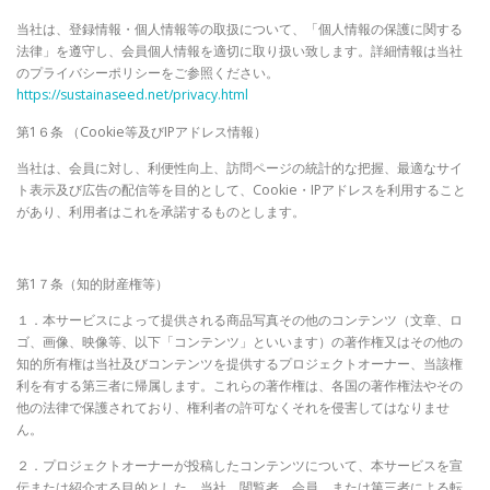
当社は、登録情報・個人情報等の取扱について、「個人情報の保護に関する
法律」を遵守し、会員個人情報を適切に取り扱い致します。詳細情報は当社
のプライバシーポリシーをご参照ください。
https://sustainaseed.net/privacy.html
第1６条 （Cookie等及びIPアドレス情報）
当社は、会員に対し、利便性向上、訪問ページの統計的な把握、最適なサイ
ト表示及び広告の配信等を目的として、Cookie・IPアドレスを利用すること
があり、利用者はこれを承諾するものとします。
第1７条（知的財産権等）
１．本サービスによって提供される商品写真その他のコンテンツ（文章、ロ
ゴ、画像、映像等、以下「コンテンツ」といいます）の著作権又はその他の
知的所有権は当社及びコンテンツを提供するプロジェクトオーナー、当該権
利を有する第三者に帰属します。これらの著作権は、各国の著作権法やその
他の法律で保護されており、権利者の許可なくそれを侵害してはなりませ
ん。
２．プロジェクトオーナーが投稿したコンテンツについて、本サービスを宣
伝または紹介する目的とした、当社、閲覧者、会員、または第三者による転