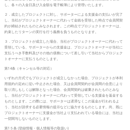
し、各々の入金日及び入金額を電子帳簿により管理いたします。
２．成立したプロジェクトに対し、サポーターによる支援金の支払いが完了
し、当社がプロジェクトオーナーに代わって金銭を受領した時点で会員間契
約が締結されたものとみなされます。この時点でプロジェクトオーナーは、
約束したリターンの実行を行う義務を負うものとなります。
３．プロジェクトが成立した場合、当社がプロジェクトオーナーに代わって
受領している、サポーターからの支援金は、プロジェクトオーナーが当社に
支払うべき手数料及びその他の債務について差し引いて当社からプロジェク
トオーナーに支払うものとします。
第14条（キャンセル等の対応）
いずれの方式でもプロジェクトが成立しなかった場合、プロジェクトが本利
用規約の定めに従い中止された場合、又は会員間契約が会員間の合意により
取り消しもしくは解除となった場合、会員間契約は破棄されたものとみな
し、当社がプロジェクトオーナーに代わって受領している支援金を返金する
ものとします。この際には、サポーターは遅滞なくこの返金が行われるよ
う、当社が請求する必要情報の提示などに協力するものとします。尚、既に
プロジェクトオーナーに支援金が当社より支払われている場合には、当社は
一切関与しないものとします。
第1５条 (登録情報・個人情報等の取扱い)