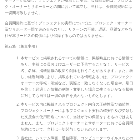
ポーターが支援し、プロジェクトが成功した場合、会員間契約は、プロジェ
クトオーナーとサポーターとの間において成立し、当社は、会員間契約には
一切関与致しません。
会員間契約に基づくプロジェクトの実行については、プロジェクトオーナー
及びサポーター間で進めるものとし、リターンの不備、遅延、品質などを当
社が本サービスの提供により保障するものではありません。
第22条（免責事項）
本サービスに掲載されるすべての情報は、掲載時点における情報で
あり、事前に会員およびユーザーに予告することなく、サービス
名、名称、掲載情報の改変や削除を行うことがあります。また、著
しい経過時間により、掲載されている情報あるいは、プロジェクト
オーナーの移転・消滅など、実際と一致しなくなった場合や、期日
を著しく経過した情報の削除・変更した場合に生じるいかなる損害
に対しても当社は一切の責任を負わないものとします。
本サービス内に掲載されるプロジェクト内容の正確性及び価値性、
プロジェクトオーナーによるプロジェクト実行の確実性及び受領し
た支援金の使用用途について、当社がその保証をするものではあり
ません。また、プロジェクトオーナーとサポーターにおける会員間
契約について、当社は一切関与しないものとします。
当社は、システム障害、通信障害、コンピューターウイルスなどの