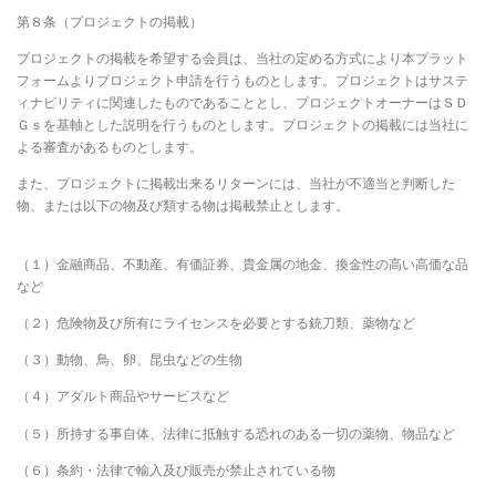
第８条（プロジェクトの掲載）
プロジェクトの掲載を希望する会員は、当社の定める方式により本プラット
フォームよりプロジェクト申請を行うものとします。プロジェクトはサステ
ィナビリティに関連したものであることとし、プロジェクトオーナーはＳＤ
Ｇｓを基軸とした説明を行うものとします。プロジェクトの掲載には当社に
よる審査があるものとします。
また、プロジェクトに掲載出来るリターンには、当社が不適当と判断した
物、または以下の物及び類する物は掲載禁止とします。
（１）金融商品、不動産、有価証券、貴金属の地金、換金性の高い高価な品
など
（２）危険物及び所有にライセンスを必要とする銃刀類、薬物など
（３）動物、鳥、卵、昆虫などの生物
（４）アダルト商品やサービスなど
（５）所持する事自体、法律に抵触する恐れのある一切の薬物、物品など
（６）条約・法律で輸入及び販売が禁止されている物