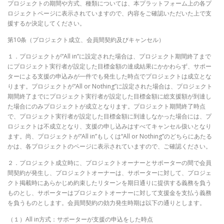
プロジェクトの期間や方式、種類については、本プラットフォーム上の各プ
ロジェクトページに表示されていますので、内容をご確認いただいた上で支
援するか決定してください。
第10条（プロジェクト成立、会員間契約及びキャンセル）
１．プロジェクトが“All in”に設定された場合は、プロジェクト期間終了まで
にプロジェクト実行者が設定した目標金額の達成結果にかかわらず、サポー
ターによる支援の申込みが一件でも発生した時点でプロジェクトは成立とな
ります。プロジェクトが“All or Nothing”に設定された場合は、プロジェクト
期間終了までにプロジェクト実行者が設定した目標金額に総支援額が到達し
た場合にのみプロジェクトが成立となります。プロジェクト期間終了時点
で、プロジェクト実行者が設定した目標金額に到達しなかった場合には、プ
ロジェクトは不成立となり、支援の申し込みはすべてキャンセル扱いとなり
ます。尚、プロジェクトが“All in”もしくは“All or Nothing”のどちらにあたる
かは、各プロジェクトのページに表示されていますので、ご確認ください。
２．プロジェクト成立時に、プロジェクトオーナーとサポーターの間で会員
間契約が発生し、プロジェクトオーナーは、サポーターに対して、プロジェ
クト掲載時にあらかじめ約束したリターンを期日通りに提供する義務を負う
ものとし、サポーターはプロジェクトオーナーに対して支援金を支払う義務
を負うものとします。会員間契約の効力発生時期は以下の通りとします。
（１）All in方式：サポーターが支援の申込をした時点